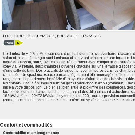
LOUÉ ! DUPLEX 2 CHAMBRES, BUREAU ET TERRASSES
Ce duplex de +- 125 m² est composé d’un hall d’entrée avec vestiaire, placards 
salon et la salle à manger sont lumineux et s’ouvrent chacun sur une terrasse. La
taque de cuisson, hotte, lave-vaisselle, réfrigérateur avec compartiment surgélat
convivial. A l’étage, deux chambres ouvertes chacune sur une terrasse disposen
d’une salle de bain. Des placards de rangement sont intégrés dans les chambres e
climatisée. Un spacieux espace bureau a également été aménagé et offre de mu
rangement. L'appartement bénéficie d'un système d'alarme et de châssis double 
les enfants. Chaudière individuelle au gaz et adoucisseur d'eau (commun). Une 
mise à votre disposition. Le bien est bien situé, à proximité des commerces, des
facilités de communication, proche de la gare et des différentes infrastructures s
182 kWh/m².an – 22472 kWh/an. Loyer mensuel 800,- euros / provision mensue
(charges communes, entretien de la chaudière, du système d'alarme et de l'air co
Confort et commodités
Confortabilité et aménagements: