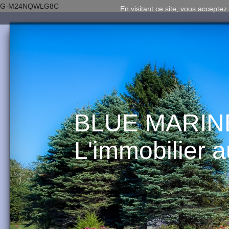
G-M24NQWLG8C
En visitant ce site, vous acceptez 
BLUE MARIN
L'immobilier 