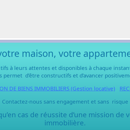
votre maison, votre appartemen
tifs à leurs attentes et disponibles à chaque insta
 permet d’être constructifs et d’avancer positivem
ON DE BIENS IMMOBILIERS (Gestion locative)
REC
Contactez-nous sans engagement et sans risque
en cas de réussite d’une mission de v
immobilière.