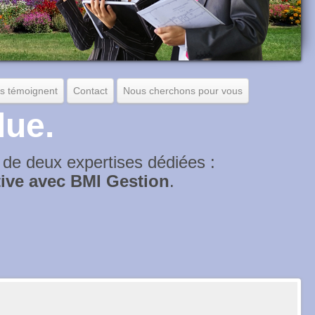
ts témoignent
Contact
Nous cherchons pour vous
lue.
 de deux expertises dédiées :
tive avec BMI Gestion
.