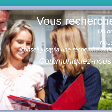
Vous recherch
Un n
Nous
conseil jusqu'à une recherche act
Communiquez-nous ic