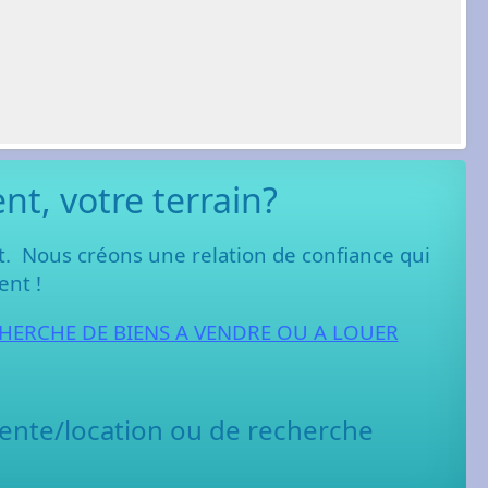
t, votre terrain?
nt.
Nous créons une relation de confiance qui
ent !
HERCHE DE BIENS A VENDRE OU A LOUER
ente/location ou de recherche