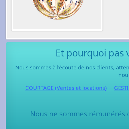
Et pourquoi pas 
Nous sommes à l’écoute de nos clients, atten
nous
COURTAGE (Ventes et locations)
GESTI
Nous ne sommes rémunérés qu’