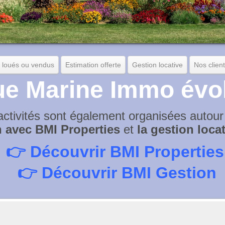
 loués ou vendus
Estimation offerte
Gestion locative
Nos clien
ue Marine Immo évo
activités sont également organisées autour
on avec BMI Properties
et
la gestion loca
👉
Découvrir BMI Properties
👉
Découvrir BMI Gestion