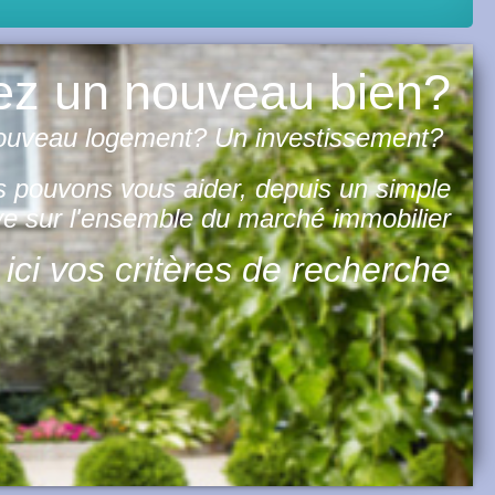
ez un nouveau bien?
ouveau logement? Un investissement?
 pouvons vous aider, depuis un simple
ive sur l'ensemble du marché immobilier
i vos critères de recherche