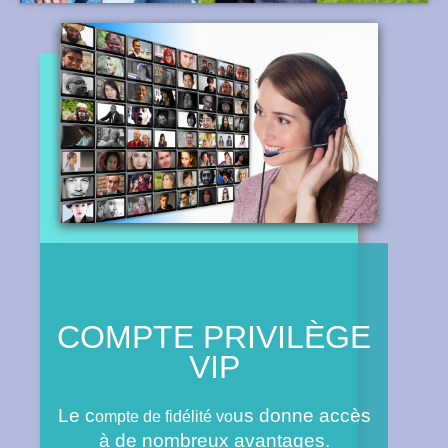
COMPTE PRIVILÈGE
VIP
Le c
us donne accès
ompte de fidélité vo
à de nombreux avantages.