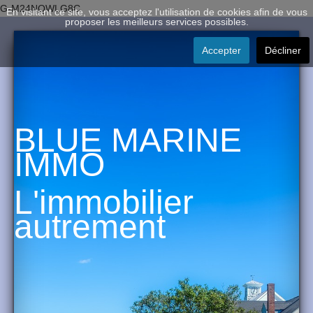
G-M24NQWLG8C
En visitant ce site, vous acceptez l'utilisation de cookies afin de vous
proposer les meilleurs services possibles.
Accepter
Décliner
BLUE MARINE
IMMO
L'immobilier
autrement