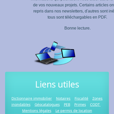
de vos nouveaux projets.
Certains articles on
repris dans nos newsletters, d'autres sont iné
tous sont téléchargables en PDF.
Bonne lecture.
Liens utiles
Dictionnaire immobilier
Notaires
Fiscalité
Zones
inondables
Géocatalogues
PEB
Primes
CODT
Mentions légales
Le permis de location