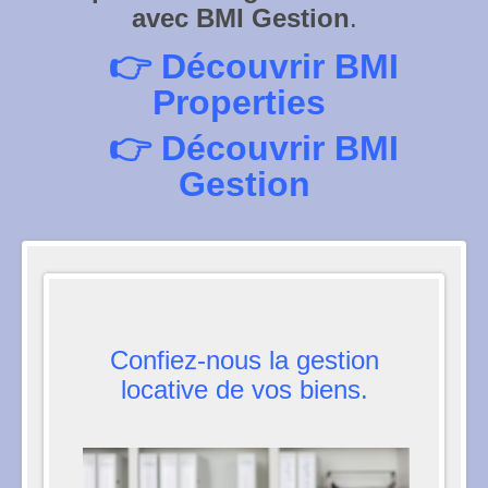
avec BMI Gestion
.
👉
Découvrir BMI
Properties
👉
Découvrir BMI
Gestion
Confiez-nous la gestion
locative de vos biens.